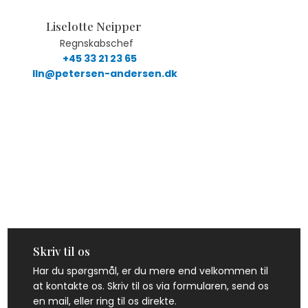
Liselotte Neipper
​ Regnskabschef
+45 33 21 23 65
lln@petersen-andersen.dk
​
Skriv​ til os​
Har du spørgsmål, er du mere end velkommen til
at kontakte os. Skriv til os via formularen, send os
en mail, eller ring til os direkte.​