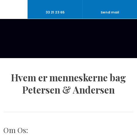
33 21 23 65
Send mail
Hvem er menneskerne bag
Petersen & Andersen​
Om Os: