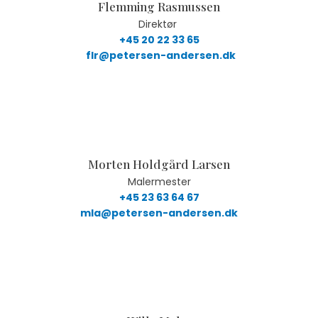
Flemming Rasmussen
Direktør
+45 20 22 33 65
flr@petersen-andersen.dk
Morten Holdgård Larsen
Malermester
+45 23 63 64 67
mla@petersen-andersen.dk